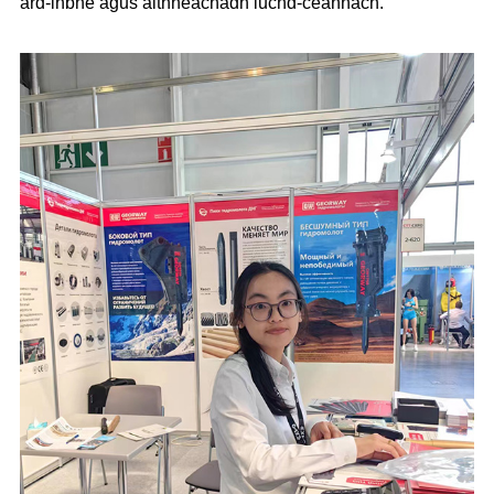
àrd-inbhe agus aithneachadh luchd-ceannach.