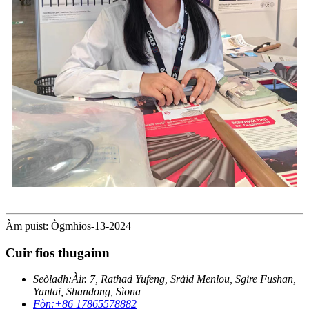
Àm puist: Ògmhios-13-2024
Cuir fios thugainn
Seòladh:
Àir. 7, Rathad Yufeng, Sràid Menlou, Sgìre Fushan,
Yantai, Shandong, Sìona
Fòn:
+86 17865578882