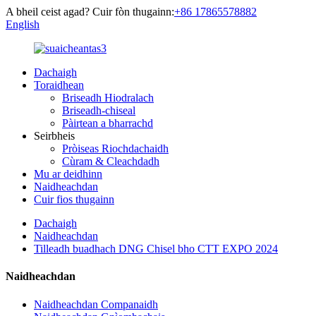
A bheil ceist agad? Cuir fòn thugainn:
+86 17865578882
English
Dachaigh
Toraidhean
Briseadh Hiodralach
Briseadh-chiseal
Pàirtean a bharrachd
Seirbheis
Pròiseas Riochdachaidh
Cùram & Cleachdadh
Mu ar deidhinn
Naidheachdan
Cuir fios thugainn
Dachaigh
Naidheachdan
Tilleadh buadhach DNG Chisel bho CTT EXPO 2024
Naidheachdan
Naidheachdan Companaidh