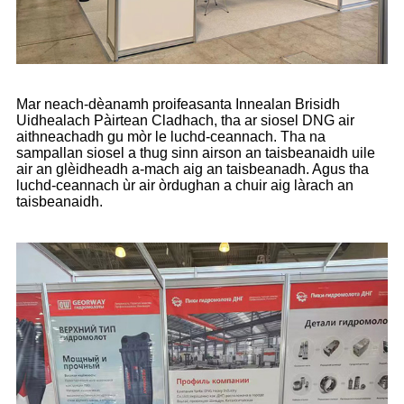
Mar neach-dèanamh proifeasanta Innealan Brisidh
Uidhealach Pàirtean Cladhach, tha ar siosel DNG air
aithneachadh gu mòr le luchd-ceannach. Tha na
sampallan siosel a thug sinn airson an taisbeanaidh uile
air an glèidheadh ​​​​​​a-mach aig an taisbeanadh. Agus tha
luchd-ceannach ùr air òrdughan a chuir aig làrach an
taisbeanaidh.