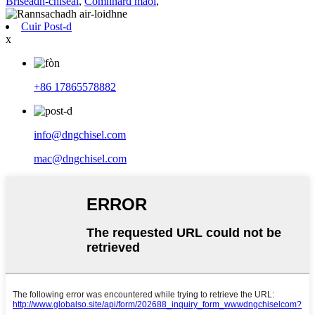
Briseadh-chiseal
,
Còmhnard maol
,
Cuir Post-d
x
+86 17865578882
info@dngchisel.com
mac@dngchisel.com