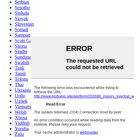
Serbian
Sesotho
Sinhala
Slovak
Slovenian
Somali
Samoan
Scots Gaelic
Shona
Sindhi
Sundanese
Swahili
Tajik
Tamil
Telugu
Thai
Ukrainian
Urdu
Uzbek
Vietnamese
Welsh
Xhosa
Yiddish
Yoruba
Zulu