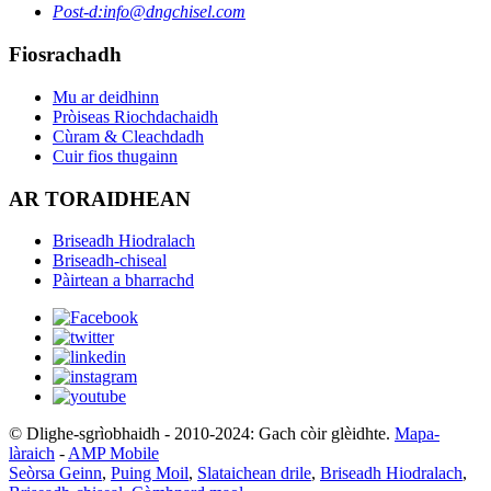
Post-d:
info@dngchisel.com
Fiosrachadh
Mu ar deidhinn
Pròiseas Riochdachaidh
Cùram & Cleachdadh
Cuir fios thugainn
AR TORAIDHEAN
Briseadh Hiodralach
Briseadh-chiseal
Pàirtean a bharrachd
© Dlighe-sgrìobhaidh - 2010-2024: Gach còir glèidhte.
Mapa-
làraich
-
AMP Mobile
Seòrsa Geinn
,
Puing Moil
,
Slataichean drile
,
Briseadh Hiodralach
,