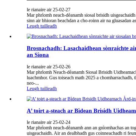
le rianaire air 25-02-27
Mar phrìomh neach-dèanamh siosal brisidh uisgeachaidh
sinn air bhioran beachdan a cho-roinn air na gluasadan as
Leugh tuilleadh
Brosnachadh: Lasachaidhean sònraichte air
an Sìona
le rianaire air 25-02-26
Mar phrìomh Neach-dèanamh Siosal Brisidh Uidheamach an
luachmhor. Gus toiseach math 2025 a chomharrachadh, tha
neo-...
Leugh tuilleadh
A’ toirt a-steach ar Bìdean Brisidh Uidhe
le rianaire air 25-02-24
Mar phrìomh neach-dèanamh ann an gnìomhachas an togail
uisgeachaidh. Air an dealbhadh gus coinneachadh ri feum