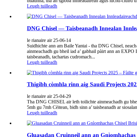
bliadhna, tha an sgioba innleadairean agus luchd-ciùird 
Leugh tuilleadh
DNG Chisel — Taisbeanadh Innealan Innl
le rianaire air 25-06-14
Suidhichte ann am Baile Yantai - tha DNG Chisel, neach-d
ainmeachadh gu bheil iad a’ gabhail pàirt a
taisbeanadh, tachartas cudromach...
Leugh tuilleadh
Thigibh còmhla rinn aig Saudi Projects 2025
le rianaire air 25-04-29
Tha DNG CHISEL air leth toilichte ainmeachadh gu bheil 
5mh gu 7mh Cèitean, bidh sinn a’ taisbeanadh ar siosalan b
Leugh tuilleadh
Gluasadan Cruinneil ann an Gnìomhachas C