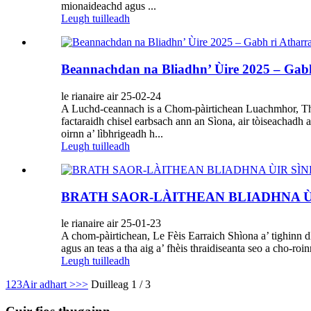
mionaideachd agus ...
Leugh tuilleadh
Beannachdan na Bliadhn’ Ùire 2025 – Gabh
le rianaire air 25-02-24
A Luchd-ceannach is a Chom-pàirtichean Luachmhor, Tha s
factaraidh chisel earbsach ann an Sìona, air tòiseachadh a
oirnn a’ lìbhrigeadh h...
Leugh tuilleadh
BRATH SAOR-LÀITHEAN BLIADHNA ÙI
le rianaire air 25-01-23
A chom-pàirtichean, Le Fèis Earraich Shìona a’ tighinn dl
agus an teas a tha aig a’ fhèis thraidiseanta seo a cho-r
Leugh tuilleadh
1
2
3
Air adhart >
>>
Duilleag 1 / 3