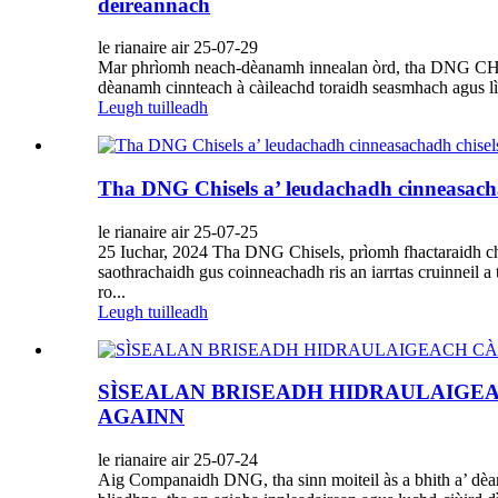
deireannach
le rianaire air 25-07-29
Mar phrìomh neach-dèanamh innealan òrd, tha DNG CHISE
dèanamh cinnteach à càileachd toraidh seasmhach agus lìb
Leugh tuilleadh
Tha DNG Chisels a’ leudachadh cinneasacha
le rianaire air 25-07-25
25 Iuchar, 2024 Tha DNG Chisels, prìomh fhactaraidh chis
saothrachaidh gus coinneachadh ris an iarrtas cruinneil a
ro...
Leugh tuilleadh
SÌSEALAN BRISEADH HIDRAULAIGEAC
AGAINN
le rianaire air 25-07-24
Aig Companaidh DNG, tha sinn moiteil às a bhith a’ dèana