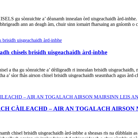
LS gu sònraichte a’ dèanamh innealan òrd uisgeachaidh àrd-inbhe. G
hrigeadh ann an deagh àm, chuir sinn iomairt fharsaing an gnìomh o chio
dh chisels brisidh uisgeachaidh àrd-inbhe
el a tha gu sònraichte a’ dèiligeadh ri innealan brisidh uisgeachaidh,
 tha a’ sìor fhàs airson chisel brisidh uisgeachaidh seasmhach agus àrd
H CÀILEACHD – AIR AN TOGALACH AIRSON M
mh chisel brisidh uisgeachaidh àrd-inbhe a sheasas ris na dùbhlain as