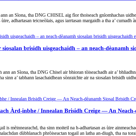
 ann an Sìona, tha DNG CHISEL aig fìor thoiseach gnìomhachas uidhea
 ùire, adhartasan teicneòlais, agus iarrtasan margaidh a tha a’ cumadh
 siosalan brisidh uisgeachaidh – an neach-dèanamh si
n an Sìona, tha DNG Chisel air bhioran tòiseachadh air a’ bhliadhna 
 sinn a’ tabhann lasachaidhean sònraichte air na siosalan brisidh uidh
amach Àrd-inbhe / Innealan Brisidh Creige — An Neach
 is mèinnearachd, tha sinn moiteil na h-adhartasan as ùire ainmeachad
alachdan dùbhlanach phròiseactan togail an latha an-diugh, tha na tor