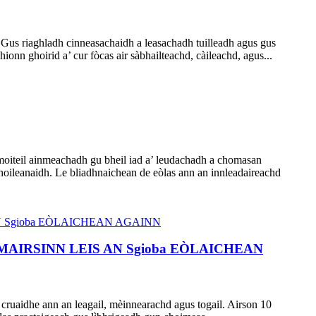
us riaghladh cinneasachaidh a leasachadh tuilleadh agus gus
nn ghoirid a’ cur fòcas air sàbhailteachd, càileachd, agus...
 moiteil ainmeachadh gu bheil iad a’ leudachadh a chomasan
-choileanaidh. Le bliadhnaichean de eòlas ann an innleadaireachd
AIRSINN LEIS AN Sgioba EÒLAICHEAN
 cruaidhe ann an leagail, mèinnearachd agus togail. Airson 10