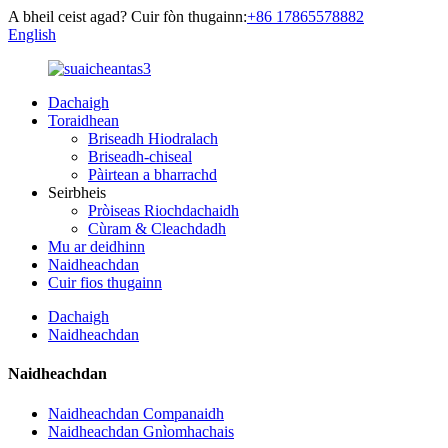
A bheil ceist agad? Cuir fòn thugainn:
+86 17865578882
English
Dachaigh
Toraidhean
Briseadh Hiodralach
Briseadh-chiseal
Pàirtean a bharrachd
Seirbheis
Pròiseas Riochdachaidh
Cùram & Cleachdadh
Mu ar deidhinn
Naidheachdan
Cuir fios thugainn
Dachaigh
Naidheachdan
Naidheachdan
Naidheachdan Companaidh
Naidheachdan Gnìomhachais