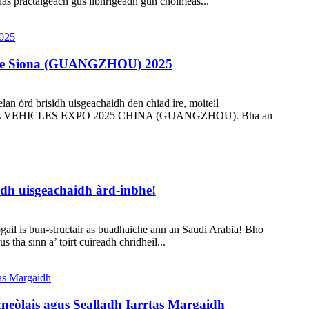
las practaigeach gus lìbhrigeadh gun choimeas...
chte Sìona (GUANGZHOU) 2025
an òrd brisidh uisgeachaidh den chiad ìre, moiteil
IAL VEHICLES EXPO 2025 CHINA (GUANGZHOU). Bha an
sidh uisgeachaidh àrd-inbhe!
ail is bun-structair as buadhaiche ann an Saudi Arabia! Bho
tha sinn a’ toirt cuireadh chridheil...
eòlais agus Sealladh Iarrtas Margaidh