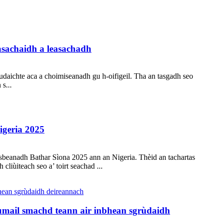
sachaidh a leasachadh
aichte aca a choimiseanadh gu h-oifigeil. Tha an tasgadh seo
s...
igeria 2025
beanadh Bathar Sìona 2025 ann an Nigeria. Thèid an tachartas
iùiteach seo a’ toirt seachad ...
umail smachd teann air inbhean sgrùdaidh