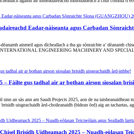
dìcheallach againn air innleadaireachd mhionaideach a chur còmhla ri eò
eadaireachd Eadar-nàiseanta agus Carbadan Sònrai
èanamh ainmeil agus dìcheallach a tha gu sònraichte a’ dèanamh chisel
nn an EXPO INTERNATIONAL ENGINEERING MACHINERY AND SPEC
 – Fàilte gus tadhal air ar bothan airson siosalan bri
sinn an sàs ann am Saudi Projects 2025, aon de na taisbeanaidhean tog
risidh uisgeachaidh àrd-choileanaidh (bìdean òrd) aig an tachartas, agus 
hisel Brisidh Uidheamach 2025 – Nuadh-eòlasan Teicn