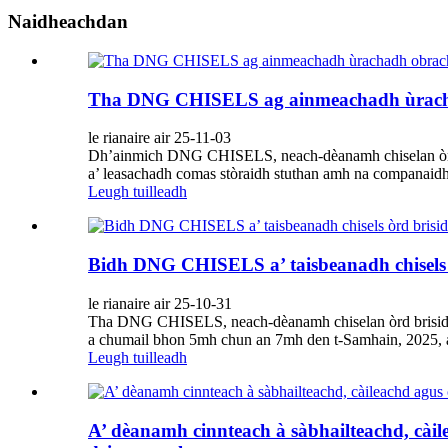
Naidheachdan
Tha DNG CHISELS ag ainmeachadh ùrachadh
le rianaire air 25-11-03
Dh’ainmich DNG CHISELS, neach-dèanamh chiselan òrd bri
a’ leasachadh comas stòraidh stuthan amh na companaidh ag
Leugh tuilleadh
Bidh DNG CHISELS a’ taisbeanadh chisels 
le rianaire air 25-10-31
Tha DNG CHISELS, neach-dèanamh chiselan òrd brisidh à
a chumail bhon 5mh chun an 7mh den t-Samhain, 2025, aig
Leugh tuilleadh
A’ dèanamh cinnteach à sàbhailteachd, cà