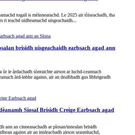
machd togail is mèinnearachd. Le 2025 air tòiseachadh, tha
 àm ri teachd uidheamachd uisgeachaidh...
osalan brisidh uisgeachaidh earbsach agad ann
ùr le àrdachadh sònraichte airson ar luchd-ceannach
eamach àrd-inbhe againn, air an dealbhadh gus lìbhrigeadh
-dèanamh Siosal Brisidh Creige Earbsach agad
h ann an cinneasachadh ar pìosan/innealan brisidh
aidhean againn air an innleachadh airson seasmhachd,