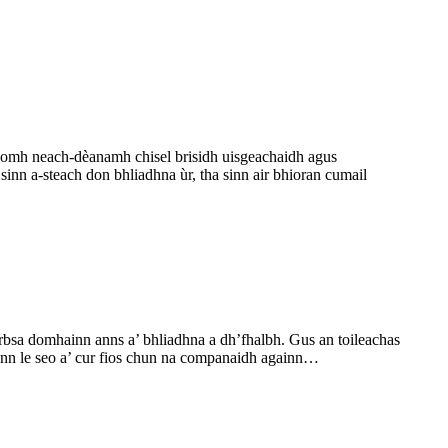
rìomh neach-dèanamh chisel brisidh uisgeachaidh agus
 sinn a-steach don bhliadhna ùr, tha sinn air bhioran cumail
-earbsa domhainn anns a’ bhliadhna a dh’fhalbh. Gus an toileachas
 sinn le seo a’ cur fios chun na companaidh againn…