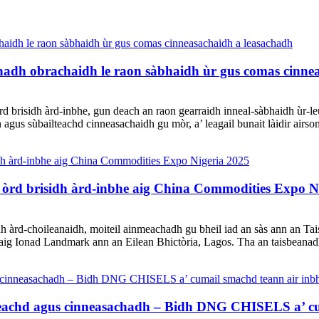
 obrachaidh le raon sàbhaidh ùr gus comas cinnea
sidh àrd-inbhe, gun deach an raon gearraidh inneal-sàbhaidh ùr-leud
us sùbailteachd cinneasachaidh gu mòr, a’ leagail bunait làidir airson 
òrd brisidh àrd-inbhe aig China Commodities Expo N
rd-choileanaidh, moiteil ainmeachadh gu bheil iad an sàs ann an Tais
 Ionad Landmark ann an Eilean Bhictòria, Lagos. Tha an taisbeanadh cl
ileachd agus cinneasachadh – Bidh DNG CHISELS a’ c