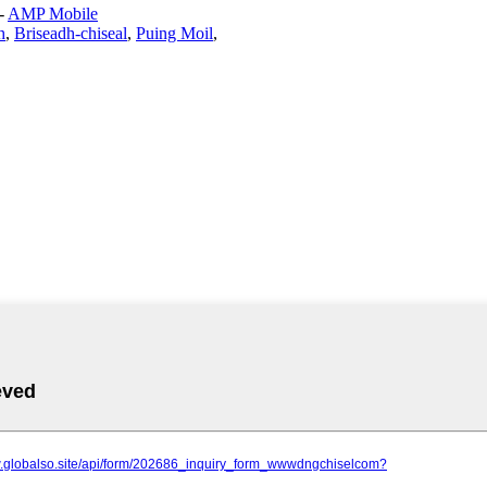
-
AMP Mobile
h
,
Briseadh-chiseal
,
Puing Moil
,