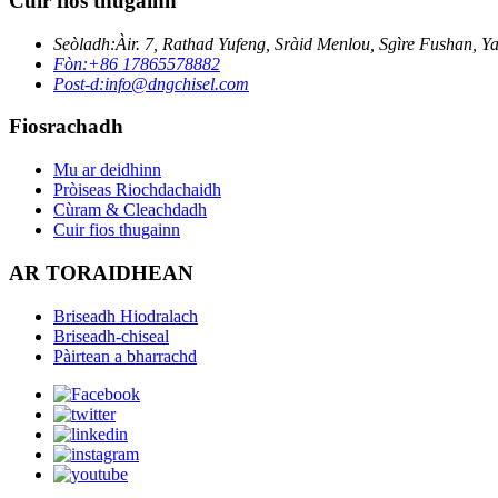
Cuir fios thugainn
Seòladh:
Àir. 7, Rathad Yufeng, Sràid Menlou, Sgìre Fushan, Y
Fòn:
+86 17865578882
Post-d:
info@dngchisel.com
Fiosrachadh
Mu ar deidhinn
Pròiseas Riochdachaidh
Cùram & Cleachdadh
Cuir fios thugainn
AR TORAIDHEAN
Briseadh Hiodralach
Briseadh-chiseal
Pàirtean a bharrachd