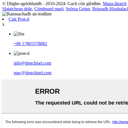
© Dlighe-sgrìobhaidh - 2010-2024: Gach còir glèidhte.
Mapa-làraich
Slataichean drile
,
Còmhnard maol
,
Seòrsa Geinn
,
Briseadh Hiodralac
Cuir Post-d
x
+86 17865578882
info@dngchisel.com
mac@dngchisel.com