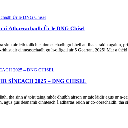
 ri Atharrachadh Ùr le DNG Chisel
inn air leth toilichte ainmeachadh gu bheil an fhactaraidh againn, p
-rithist air cinneasachadh gu h-oifigeil air 5 Gearran, 2025! Mar a thèid
R SÌNEACH 2025 – DNG CHISEL
ùth, tha sinn a’ toirt taing mhòr dhuibh airson ur taic làidir agus ur n
oinn, agus gus dèanamh cinnteach à adhartas rèidh ar co-obrachaidh, tha