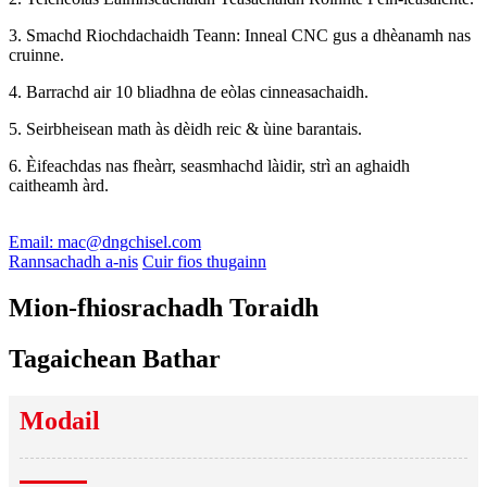
3. Smachd Riochdachaidh Teann: Inneal CNC gus a dhèanamh nas
cruinne.
4. Barrachd air 10 bliadhna de eòlas cinneasachaidh.
5. Seirbheisean math às dèidh reic & ùine barantais.
6. Èifeachdas nas fheàrr, seasmhachd làidir, strì an aghaidh
caitheamh àrd.
Email: mac@dngchisel.com
Rannsachadh a-nis
Cuir fios thugainn
Mion-fhiosrachadh Toraidh
Tagaichean Bathar
Modail