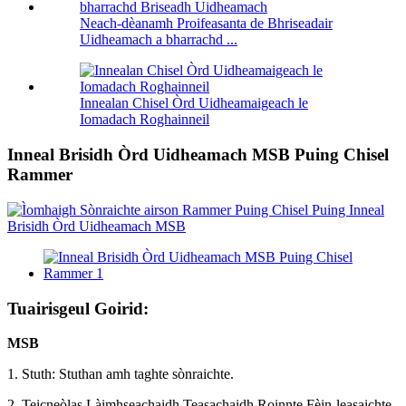
Neach-dèanamh Proifeasanta de Bhriseadair
Uidheamach a bharrachd ...
Innealan Chisel Òrd Uidheamaigeach le
Iomadach Roghainneil
Inneal Brisidh Òrd Uidheamach MSB Puing Chisel
Rammer
Tuairisgeul Goirid:
MSB
1. Stuth: Stuthan amh taghte sònraichte.
2. Teicneòlas Làimhseachaidh Teasachaidh Roinnte Fèin-leasaichte.