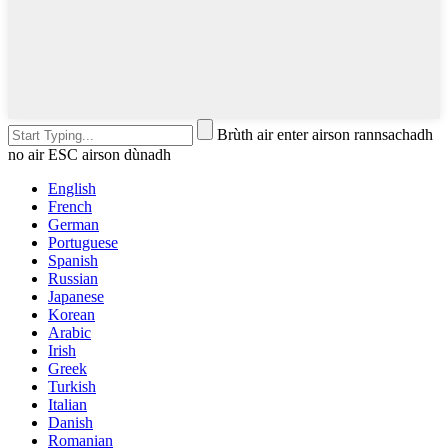
Brùth air enter airson rannsachadh
no air ESC airson dùnadh
English
French
German
Portuguese
Spanish
Russian
Japanese
Korean
Arabic
Irish
Greek
Turkish
Italian
Danish
Romanian