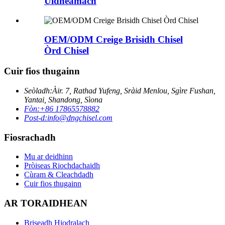
Uidheamach
OEM/ODM Creige Brisidh Chisel
Òrd Chisel
Cuir fios thugainn
Seòladh:
Àir. 7, Rathad Yufeng, Sràid Menlou, Sgìre Fushan,
Yantai, Shandong, Sìona
Fòn:
+86 17865578882
Post-d:
info@dngchisel.com
Fiosrachadh
Mu ar deidhinn
Pròiseas Riochdachaidh
Cùram & Cleachdadh
Cuir fios thugainn
AR TORAIDHEAN
Briseadh Hiodralach