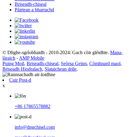
Briseadh-chiseal
Pàirtean a bharrachd
© Dlighe-sgrìobhaidh - 2010-2024: Gach còir glèidhte.
Mapa-
làraich
-
AMP Mobile
Puing Moil
,
Briseadh-chiseal
,
Seòrsa Geinn
,
Còmhnard maol
,
Briseadh Hiodralach
,
Slataichean drile
,
Cuir Post-d
x
+86 17865578882
info@dngchisel.com