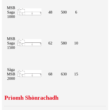
MSB
Saga
48
500
6
1000
MSB
Saga
62
580
10
1500
Sàga
MSB
68
630
15
2000
Prìomh Shònrachadh