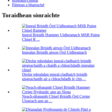
Briseadh-chiseal
Pàirtean a bharrachd
Toraidhean sònraichte
Inneal Brisidh Hammer Uidheamach MSB Puing
Chisel R ...
Innealan Brisidh airson Òrd Uidheamach
Diofar mhodalan inneal-cladhaich brisidh
uisgeachaidh air a chleachdadh le chis ...
Neach-dèanamh Chisel Brisidh Òrd Creige
Uisgeach ann an ...