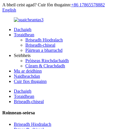
A bheil ceist agad? Cuir fòn thugainn:
+86 17865578882
English
Dachaigh
Toraidhean
Briseadh Hiodralach
Briseadh-chiseal
Pàirtean a bharrachd
Seirbheis
Pròiseas Riochdachaidh
Cùram & Cleachdadh
Mu ar deidhinn
Naidheachdan
Cuir fios thugainn
Dachaigh
Toraidhean
Briseadh-chiseal
Roinnean-seòrsa
Briseadh Hiodralach