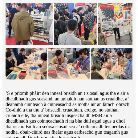
’S e prìomh phàirt den inneal-brisidh an t-siosail agus tha e air a
dhealbhadh gus seasamh an aghaidh nan stuthan as cruaidhe, a’
dèanamh cinnteach à cinneasachd as motha air an làrach-obrach.
Co-dhiù a tha thu a’ briseadh cruadhtan, creige, no stuthan
cruaidh eile, tha inneal-brisidh uisgeachaidh MSB air a
dhealbhadh gus coinneachadh ri na bha dùil agad agus a dhol
thairis air. Bidh an seòrsa siosail seo a’ cothlamadh teicneòlas ùr-
nodha, obair-ciùird nas fheàrr agus earbsachd gun teagamh gus
coileanadh làrach-obrach a leasachadh.