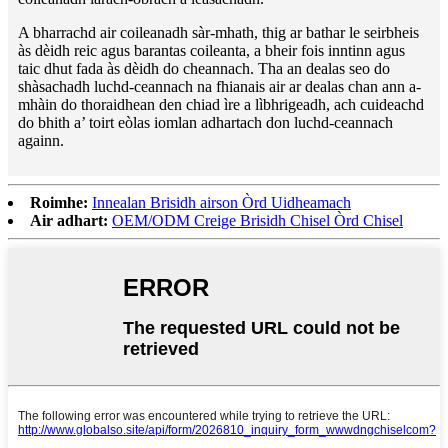
A bharrachd air coileanadh sàr-mhath, thig ar bathar le seirbheis
às dèidh reic agus barantas coileanta, a bheir fois inntinn agus
taic dhut fada às dèidh do cheannach. Tha an dealas seo do
shàsachadh luchd-ceannach na fhianais air ar dealas chan ann a-
mhàin do thoraidhean den chiad ìre a lìbhrigeadh, ach cuideachd
do bhith a’ toirt eòlas iomlan adhartach don luchd-ceannach
againn.
Roimhe:
Innealan Brisidh airson Òrd Uidheamach
Air adhart:
OEM/ODM Creige Brisidh Chisel Òrd Chisel