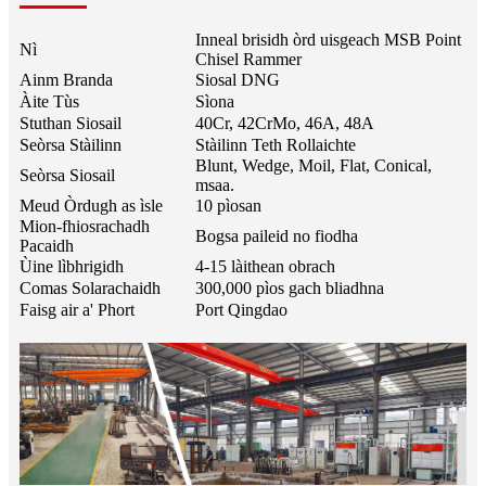
Inneal brisidh òrd uisgeach MSB Point
Nì
Chisel Rammer
Ainm Branda
Siosal DNG
Àite Tùs
Sìona
Stuthan Siosail
40Cr, 42CrMo, 46A, 48A
Seòrsa Stàilinn
Stàilinn Teth Rollaichte
Blunt, Wedge, Moil, Flat, Conical,
Seòrsa Siosail
msaa.
Meud Òrdugh as ìsle
10 pìosan
Mion-fhiosrachadh
Bogsa paileid no fiodha
Pacaidh
Ùine lìbhrigidh
4-15 làithean obrach
Comas Solarachaidh
300,000 pìos gach bliadhna
Faisg air a' Phort
Port Qingdao