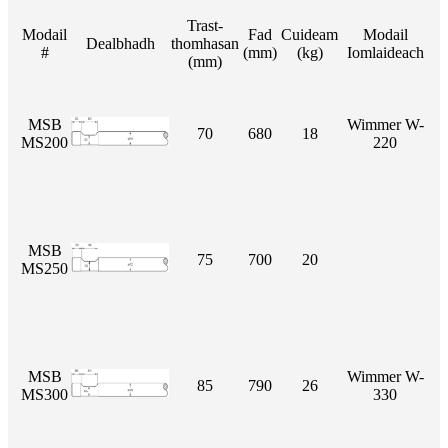
Trast-
Modail
Fad
Cuideam
Modail
Dealbhadh
thomhasan
#
(mm)
(kg)
Iomlaideach
(mm)
MSB
Wimmer W-
70
680
18
MS200
220
MSB
75
700
20
MS250
MSB
Wimmer W-
85
790
26
MS300
330